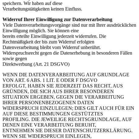
speichern. Wir haben auf diese
Verarbeitungstätigkeiten keinen Einfluss.
Widerruf Ihrer Einwilligung zur Datenverarbeitung
Viele Datenverarbeitungsvorgänge sind nur mit Ihrer ausdrücklichen
Einwilligung möglich. Sie können eine
bereits erteilte Einwilligung jederzeit widerrufen. Die
Rechtmäßigkeit der bis zum Widerruf erfolgten
Datenverarbeitung bleibt vom Widerruf unberührt.
Widerspruchsrecht gegen die Datenerhebung in besonderen Fällen
sowie gegen
Direktwerbung (Art. 21 DSGVO)
WENN DIE DATENVERARBEITUNG AUF GRUNDLAGE
VON ART. 6 ABS. 1 LIT. E ODER F DSGVO
ERFOLGT, HABEN SIE JEDERZEIT DAS RECHT, AUS
GRÜNDEN, DIE SICH AUS IHRER BESONDEREN
SITUATION ERGEBEN, GEGEN DIE VERARBEITUNG
IHRER PERSONENBEZOGENEN DATEN
WIDERSPRUCH EINZULEGEN; DIES GILT AUCH FÜR EIN
AUF DIESE BESTIMMUNGEN GESTÜTZTES
PROFILING. DIE JEWEILIGE RECHTSGRUNDLAGE, AUF
DENEN EINE VERARBEITUNG BERUHT,
ENTNEHMEN SIE DIESER DATENSCHUTZERKLÄRUNG.
WENN SIE WIDERSPRUCH EINLEGEN,